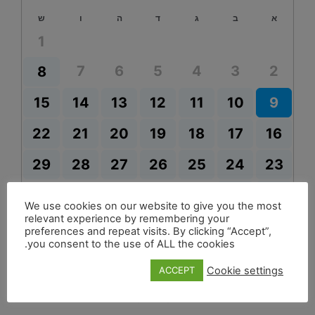
א
ב
ג
ד
ה
ו
ש
1
7
6
5
4
3
2
8
15
14
13
12
11
10
9
22
21
20
19
18
17
16
29
28
27
26
25
24
23
31
30
We use cookies on our website to give you the most
relevant experience by remembering your
preferences and repeat visits. By clicking “Accept”,
you consent to the use of ALL the cookies.
Cookie settings
ACCEPT
מונע ע"י
TuriTop Booking System